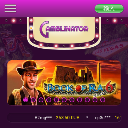
输入
B2mg*** -
253.50 RUB
*
cp3u*** -
1614.00