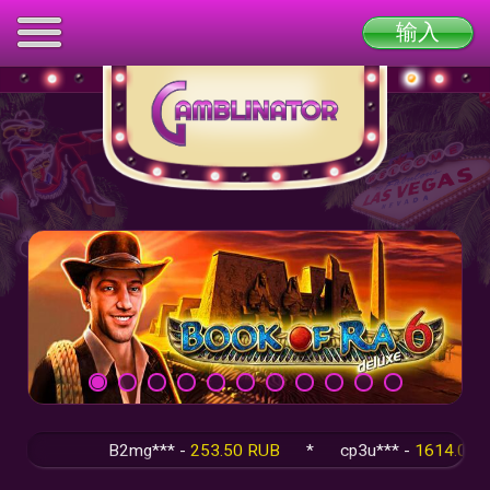
输入
B2mg*** -
253.50 RUB
*
cp3u*** -
1614.00 RU