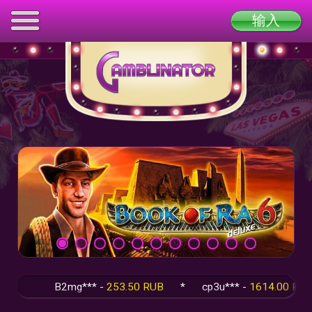
输入
B2mg*** -
253.50 RUB
*
cp3u*** -
1614.00 RUB
*
q